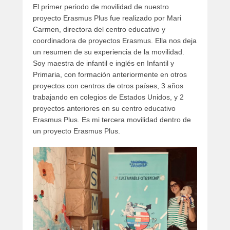
El primer periodo de movilidad de nuestro
b
proyecto Erasmus Plus fue realizado por Mari
l
Carmen, directora del centro educativo y
i
coordinadora de proyectos Erasmus. Ella nos deja
c
un resumen de su experiencia de la movilidad.
a
Soy maestra de infantil e inglés en Infantil y
d
Primaria, con formación anteriormente en otros
o
proyectos con centros de otros países, 3 años
e
trabajando en colegios de Estados Unidos, y 2
l
proyectos anteriores en su centro educativo
s
Erasmus Plus. Es mi tercera movilidad dentro de
e
un proyecto Erasmus Plus.
p
t
i
e
m
b
r
e
2