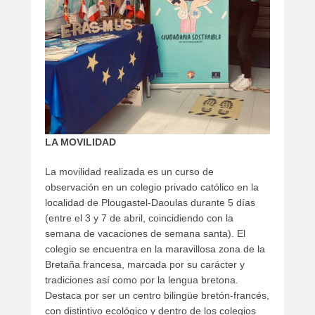
9
,
2
0
2
3
p
o
r
LA MOVILIDAD
C
o
La movilidad realizada es un curso de
l
observación en un colegio privado católico en la
e
localidad de Plougastel-Daoulas durante 5 días
g
(entre el 3 y 7 de abril, coincidiendo con la
i
semana de vacaciones de semana santa). El
o
colegio se encuentra en la maravillosa zona de la
Bretaña francesa, marcada por su carácter y
tradiciones así como por la lengua bretona.
Destaca por ser un centro bilingüe bretón-francés,
con distintivo ecológico y dentro de los colegios