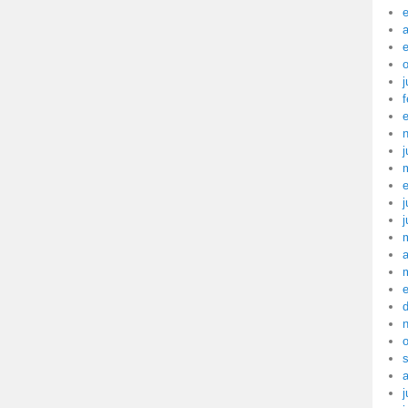
a
j
f
j
j
j
a
j