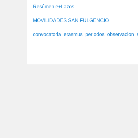
u
Resúmen e+Lazos
b
l
MOVILIDADES SAN FULGENCIO
i
c
convocatoria_erasmus_periodos_observacion_
a
d
o
e
l
o
c
t
u
b
r
e
1