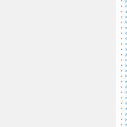
j
a
f
j
a
f
j
j