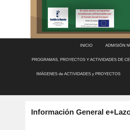
Menú
Saltar
Saltar
INICIO
ADMISIÓN 
Principal
al
al
contenido
contenido
PROGRAMAS, PROYECTOS Y ACTIVIDADES DE C
principal
secundario
IMÁGENES de ACTIVIDADES y PROYECTOS
Información General e+Laz
P