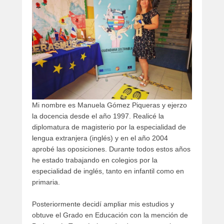
b
l
i
c
a
d
o
e
l
Mi nombre es Manuela Gómez Piqueras y ejerzo
s
la docencia desde el año 1997. Realicé la
e
diplomatura de magisterio por la especialidad de
p
lengua extranjera (inglés) y en el año 2004
t
aprobé las oposiciones. Durante todos estos años
i
he estado trabajando en colegios por la
e
especialidad de inglés, tanto en infantil como en
m
primaria.
b
r
Posteriormente decidí ampliar mis estudios y
e
obtuve el Grado en Educación con la mención de
2