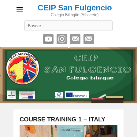
CEIP San Fulgencio
Colegio Bilingüe (Albacete)
Buscar
COURSE TRAINING 1 – ITALY
P
u