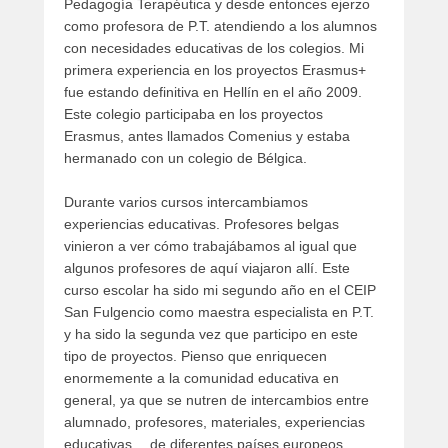
Pedagogía Terapéutica y desde entonces ejerzo
9
como profesora de P.T. atendiendo a los alumnos
,
con necesidades educativas de los colegios. Mi
2
primera experiencia en los proyectos Erasmus+
0
fue estando definitiva en Hellín en el año 2009.
2
Este colegio participaba en los proyectos
3
Erasmus, antes llamados Comenius y estaba
p
hermanado con un colegio de Bélgica.
o
r
Durante varios cursos intercambiamos
C
experiencias educativas. Profesores belgas
o
vinieron a ver cómo trabajábamos al igual que
l
algunos profesores de aquí viajaron allí. Este
e
curso escolar ha sido mi segundo año en el CEIP
g
San Fulgencio como maestra especialista en P.T.
i
y ha sido la segunda vez que participo en este
o
tipo de proyectos. Pienso que enriquecen
enormemente a la comunidad educativa en
general, ya que se nutren de intercambios entre
alumnado, profesores, materiales, experiencias
educativas …de diferentes países europeos.