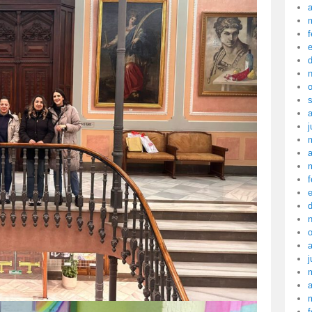
a
f
j
a
f
j
a
f