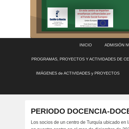
Menú
Saltar
Saltar
INICIO
ADMISIÓN 
Principal
al
al
contenido
contenido
PROGRAMAS, PROYECTOS Y ACTIVIDADES DE C
principal
secundario
IMÁGENES de ACTIVIDADES y PROYECTOS
PERIODO DOCENCIA-DOCE
P
Los socios de un centro de Turquía ubicado en l