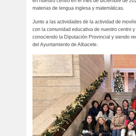
u
en nuestro centro en el mes de diciembre de 202
b
materias de lengua inglesa y matemáticas.
l
Junto a las actividades de la actividad de movi
i
con la comunidad educativa de nuestro centro y 
c
conociendo la Diputación Provincial y siendo re
a
del Ayuntamiento de Albacete.
d
o
e
l
m
a
r
z
o
5
,
2