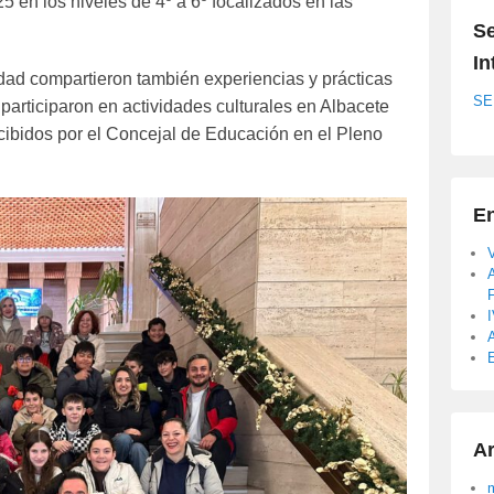
5 en los niveles de 4º a 6º focalizados en las
Se
In
lidad compartieron también experiencias y prácticas
SE
participaron en actividades culturales en Albacete
cibidos por el Concejal de Educación en el Pleno
En
A