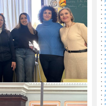
j
a
f
j
a
f
j
j