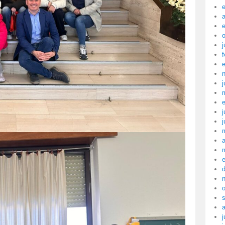
a
j
f
j
j
j
a
j