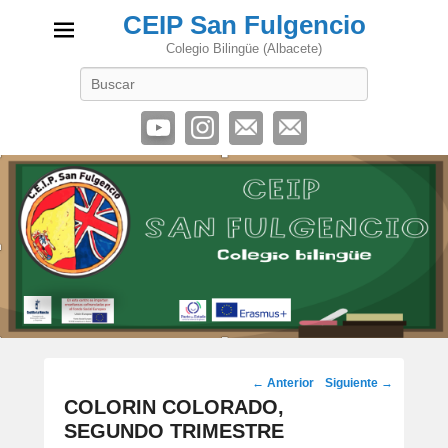
CEIP San Fulgencio
Colegio Bilingüe (Albacete)
Buscar
Navegación
←
Anterior
Siguiente
→
por
COLORIN COLORADO,
los
SEGUNDO TRIMESTRE
artículos