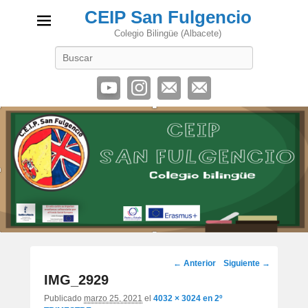
CEIP San Fulgencio
Colegio Bilingüe (Albacete)
Buscar
Navegación
← Anterior
Siguiente →
de
IMG_2929
imágenes
Publicado
marzo 25, 2021
el
4032 × 3024
en
2º