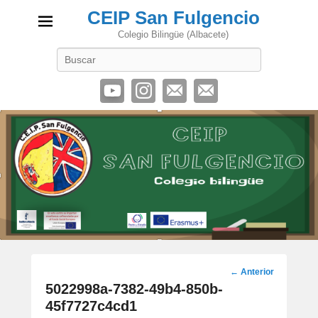
CEIP San Fulgencio
Colegio Bilingüe (Albacete)
Buscar
Navegación
←
Anterior
por
5022998a-7382-49b4-850b-
los
45f7727c4cd1
artículos