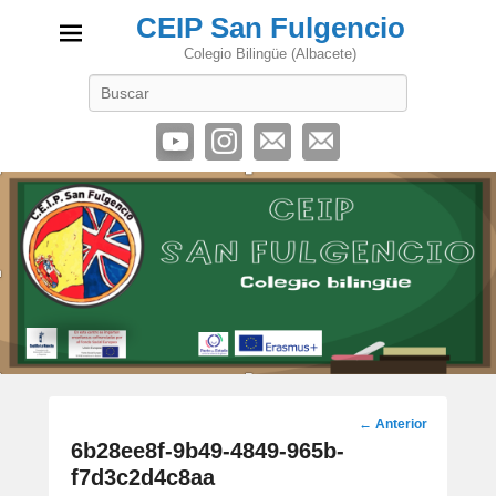
CEIP San Fulgencio
Colegio Bilingüe (Albacete)
Buscar
Navegación
←
Anterior
por
6b28ee8f-9b49-4849-965b-
los
f7d3c2d4c8aa
artículos