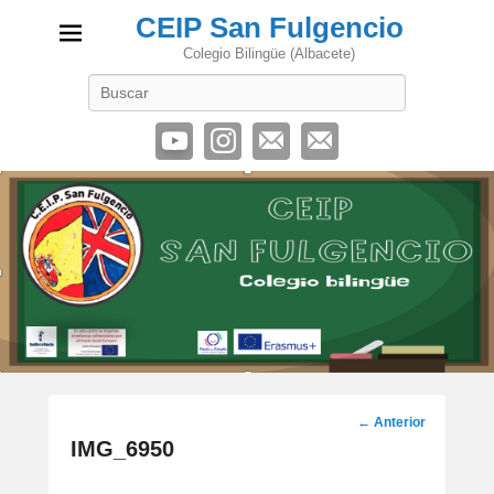
CEIP San Fulgencio
Colegio Bilingüe (Albacete)
Buscar
Navegación
←
Anterior
por
IMG_6950
los
artículos