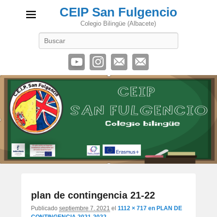
CEIP San Fulgencio
Colegio Bilingüe (Albacete)
Buscar
Navegaci
plan de contingencia 21-22
de
imágene
Publicado
septiembre 7, 2021
el
1112 × 717
en
PLAN DE
CONTINGENCIA 2021-2022