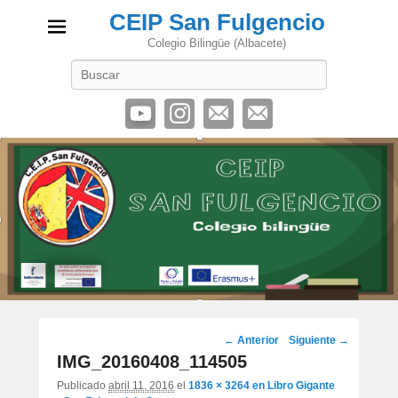
CEIP San Fulgencio
Colegio Bilingüe (Albacete)
Buscar
Navegación
← Anterior
Siguiente →
de
IMG_20160408_114505
imágenes
Publicado
abril 11, 2016
el
1836 × 3264
en
Libro Gigante