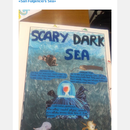
«San Fulgencio’s Sea»