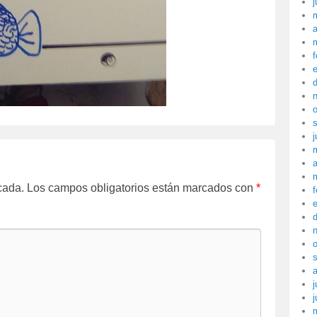
j
a
f
j
a
cada.
Los campos obligatorios están marcados con
*
f
j
j