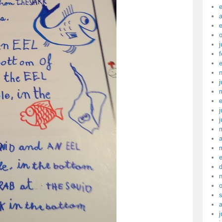
a
j
f
j
j
j
a
j