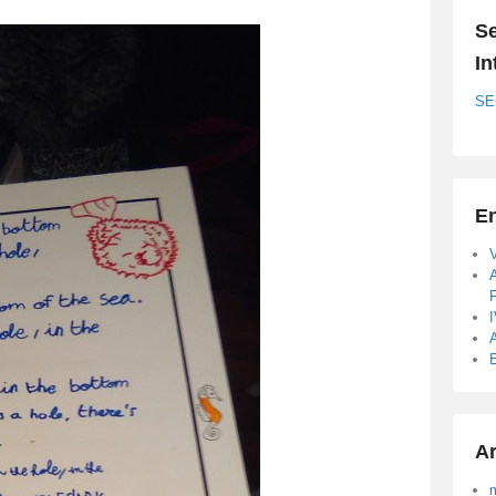
Se
In
SE
En
A