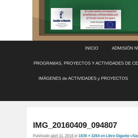
Menú
Saltar
Saltar
INICIO
ADMISIÓN 
Principal
al
al
contenido
contenido
PROGRAMAS, PROYECTOS Y ACTIVIDADES DE C
principal
secundario
IMÁGENES de ACTIVIDADES y PROYECTOS
IMG_20160409_094807
Publicado
abril 11, 2016
el
1836 × 3264
en
Libro Gigante «Sa