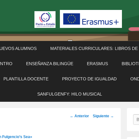
NUEVOS ALUMNOS
MATERIALES CURRICULARES: LIBROS DE
ENTRO
ENSEÑANZA BILINGÜE
ERASMUS
BIBLIO
PLANTILLA DOCENTE
PROYECTO DE IGUALDAD
OND
SANFULGENFY: HILO MUSICAL
Navegación
← Anterior
Siguiente →
Bu
de
imágenes
n Fulgencio’s Sea»