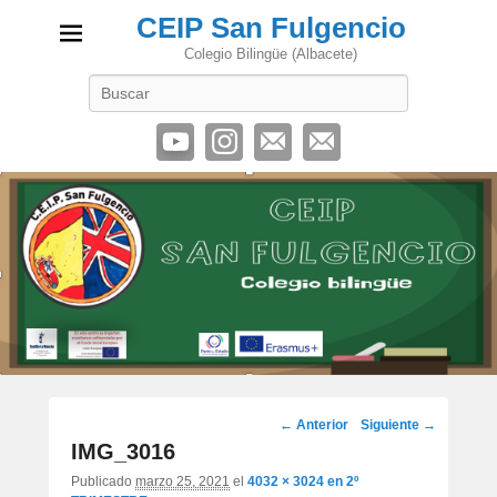
CEIP San Fulgencio
Colegio Bilingüe (Albacete)
Buscar
Navegación
← Anterior
Siguiente →
de
IMG_3016
imágenes
Publicado
marzo 25, 2021
el
4032 × 3024
en
2º