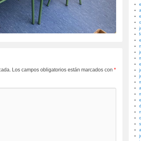
a
j
f
j
cada.
Los campos obligatorios están marcados con
*
j
j
a
j