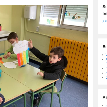
Se
In
SE
En
A