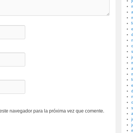
j
a
f
j
a
f
 este navegador para la próxima vez que comente.
j
j