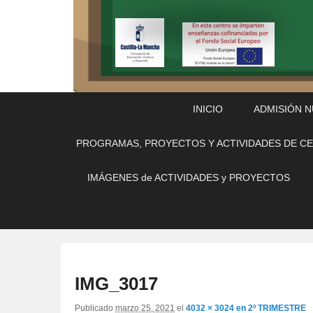
Menú
Saltar
Saltar
INICIO
ADMISIÓN 
Principal
al
al
contenido
contenido
PROGRAMAS, PROYECTOS Y ACTIVIDADES DE C
principal
secundario
IMÁGENES de ACTIVIDADES y PROYECTOS
IMG_3017
Publicado
marzo 25, 2021
el
4032 × 3024
en
2º TRIMESTRE