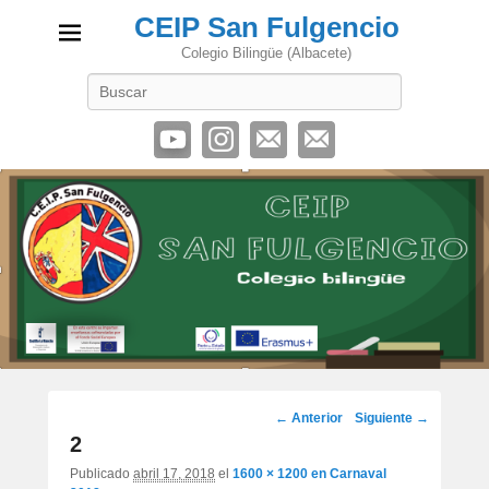
CEIP San Fulgencio
Colegio Bilingüe (Albacete)
Buscar
Navegación
← Anterior
Siguiente →
de
2
imágenes
Publicado
abril 17, 2018
el
1600 × 1200
en
Carnaval