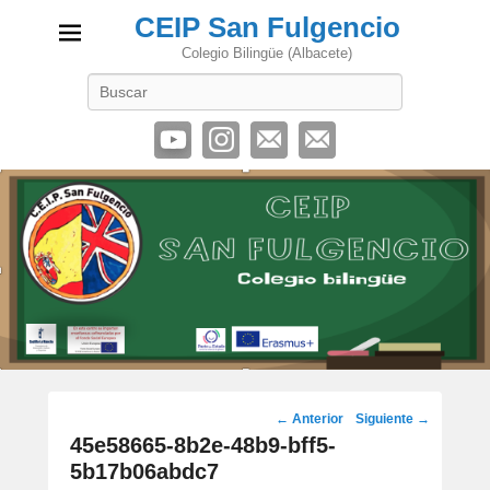
CEIP San Fulgencio
Colegio Bilingüe (Albacete)
Buscar
Navegación
← Anterior
Siguiente →
de
45e58665-8b2e-48b9-bff5-
imágenes
5b17b06abdc7