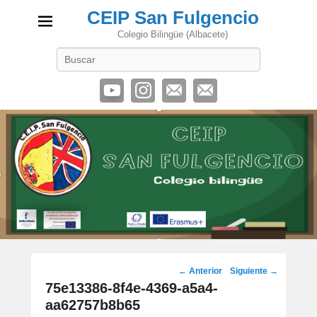
CEIP San Fulgencio
Colegio Bilingüe (Albacete)
Buscar
Navegación
← Anterior
Siguiente →
de
75e13386-8f4e-4369-a5a4-
imágenes
aa62757b8b65