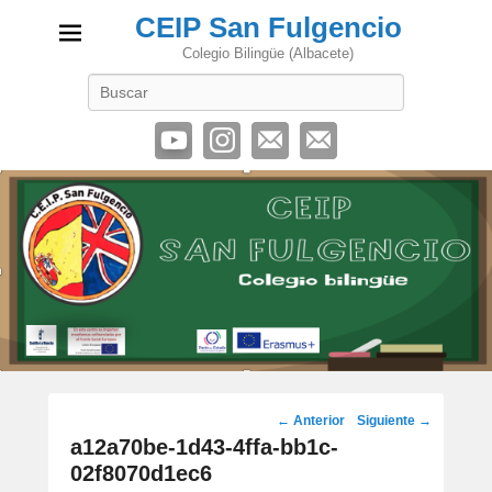
CEIP San Fulgencio
Colegio Bilingüe (Albacete)
Buscar
Navegación
← Anterior
Siguiente →
de
a12a70be-1d43-4ffa-bb1c-
imágenes
02f8070d1ec6