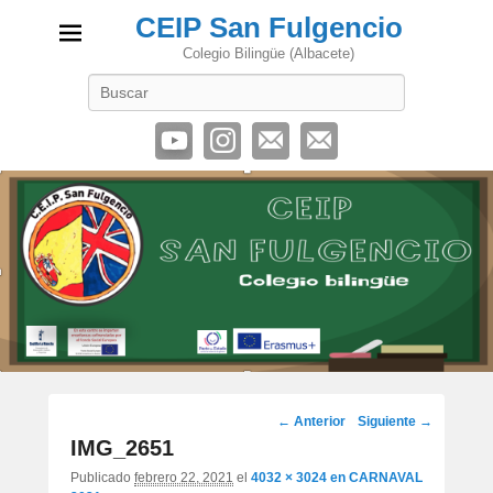
CEIP San Fulgencio
Colegio Bilingüe (Albacete)
Buscar
Navegación
← Anterior
Siguiente →
de
IMG_2651
imágenes
Publicado
febrero 22, 2021
el
4032 × 3024
en
CARNAVAL