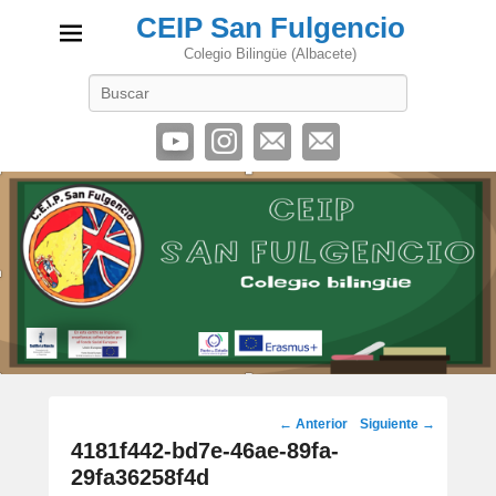
CEIP San Fulgencio
Colegio Bilingüe (Albacete)
Buscar
Navegación
← Anterior
Siguiente →
de
4181f442-bd7e-46ae-89fa-
imágenes
29fa36258f4d