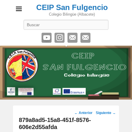
CEIP San Fulgencio
Colegio Bilingüe (Albacete)
Buscar
Navegación
← Anterior
Siguiente →
de
879a8ad5-15a8-451f-8576-
imágenes
606e2d55afda