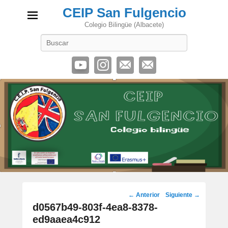
CEIP San Fulgencio
Colegio Bilingüe (Albacete)
Buscar
Navegación
← Anterior
Siguiente →
de
d0567b49-803f-4ea8-8378-
imágenes
ed9aaea4c912