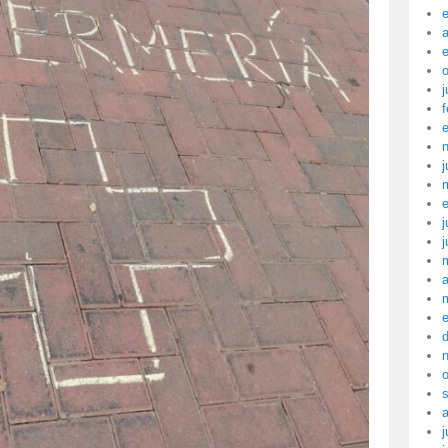
a
j
f
j
j
j
a
j