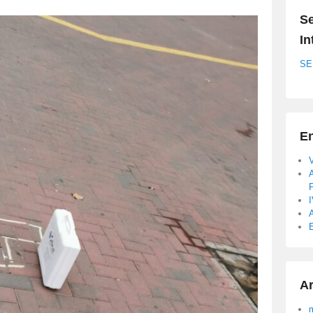
Se
In
SE
En
A