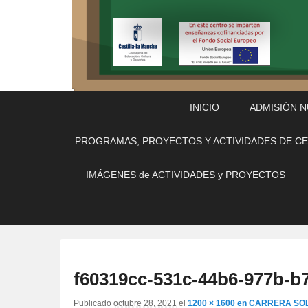
Menú
Saltar
Saltar
INICIO
ADMISIÓN 
Principal
al
al
contenido
contenido
PROGRAMAS, PROYECTOS Y ACTIVIDADES DE C
principal
secundario
IMÁGENES de ACTIVIDADES y PROYECTOS
f60319cc-531c-44b6-977b-b
Publicado
octubre 28, 2021
el
1200 × 1600
en
CARRERA SOL