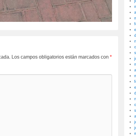
j
a
f
cada.
Los campos obligatorios están marcados con
*
j
a
f
j
j