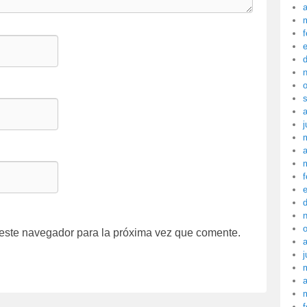
a
f
j
a
f
 este navegador para la próxima vez que comente.
j
a
f