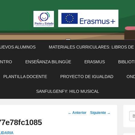
NUEVOS ALUMNOS
MATERIALES CURRICULARES: LIBROS DE
ENTRO
ENSEÑANZA BILINGÜE
ERASMUS
BIBLIO
PLANTILLA DOCENTE
PROYECTO DE IGUALDAD
OND
SANFULGENFY: HILO MUSICAL
Navegación
← Anterior
Siguiente →
Bu
de
77e78fc1085
imágenes
IDARIA