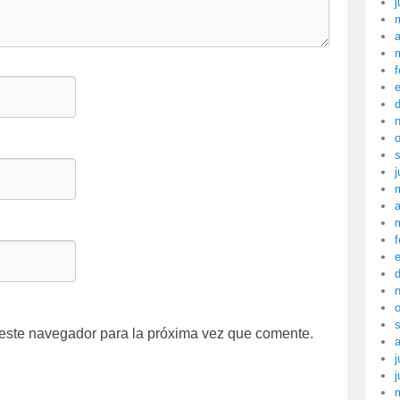
j
a
f
j
a
f
 este navegador para la próxima vez que comente.
j
j