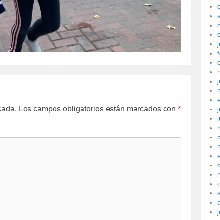
a
j
f
j
cada.
Los campos obligatorios están marcados con
*
j
j
a
j