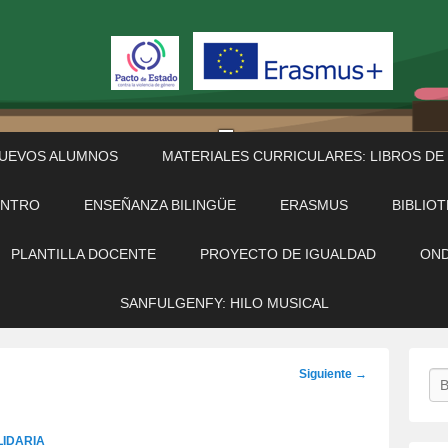
NUEVOS ALUMNOS
MATERIALES CURRICULARES: LIBROS DE
ENTRO
ENSEÑANZA BILINGÜE
ERASMUS
BIBLIO
PLANTILLA DOCENTE
PROYECTO DE IGUALDAD
OND
SANFULGENFY: HILO MUSICAL
Navegación
Siguiente →
Bu
de
imágenes
IDARIA