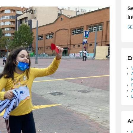
Se
In
SE
En
A