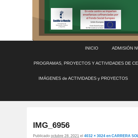
Menú
Saltar
Saltar
INICIO
ADMISIÓN 
Principal
al
al
contenido
contenido
PROGRAMAS, PROYECTOS Y ACTIVIDADES DE C
principal
secundario
IMÁGENES de ACTIVIDADES y PROYECTOS
IMG_6956
Publicado
octubre 28, 2021
el
4032 × 3024
en
CARRERA SOL