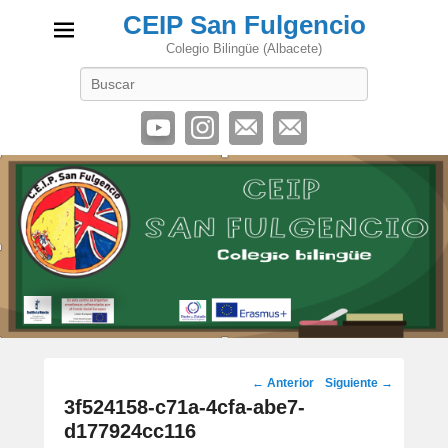
CEIP San Fulgencio
Colegio Bilingüe (Albacete)
Buscar
Navegación
← Anterior
Siguiente →
de
3f524158-c71a-4cfa-abe7-
imágenes
d177924cc116