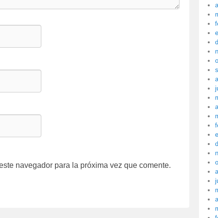
a
f
j
a
f
 este navegador para la próxima vez que comente.
j
a
f