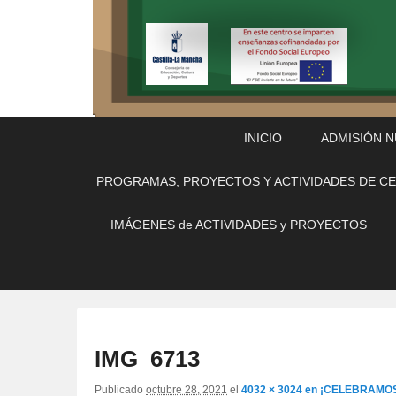
Menú
Saltar
Saltar
INICIO
ADMISIÓN 
Principal
al
al
contenido
contenido
PROGRAMAS, PROYECTOS Y ACTIVIDADES DE C
principal
secundario
IMÁGENES de ACTIVIDADES y PROYECTOS
IMG_6713
Publicado
octubre 28, 2021
el
4032 × 3024
en
¡CELEBRAMOS