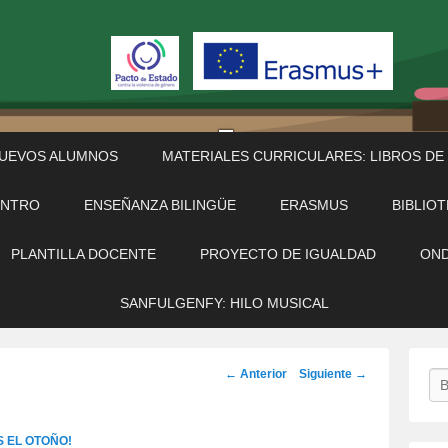
NUEVOS ALUMNOS
MATERIALES CURRICULARES: LIBROS DE
ENTRO
ENSEÑANZA BILINGÜE
ERASMUS
BIBLIO
PLANTILLA DOCENTE
PROYECTO DE IGUALDAD
OND
SANFULGENFY: HILO MUSICAL
Navegación
← Anterior
Siguiente →
Bu
de
imágenes
 EL OTOÑO!