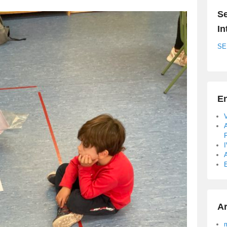
Se
In
SE
En
A