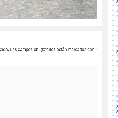
j
a
f
cada.
Los campos obligatorios están marcados con
*
j
a
f
j
j