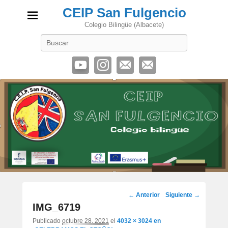
CEIP San Fulgencio
Colegio Bilingüe (Albacete)
Buscar
Navegación
← Anterior
Siguiente →
de
IMG_6719
imágenes
Publicado
octubre 28, 2021
el
4032 × 3024
en