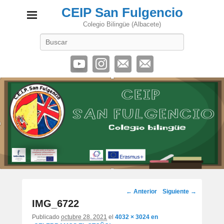
CEIP San Fulgencio
Colegio Bilingüe (Albacete)
Buscar
Navegación
← Anterior
Siguiente →
de
IMG_6722
imágenes
Publicado
octubre 28, 2021
el
4032 × 3024
en