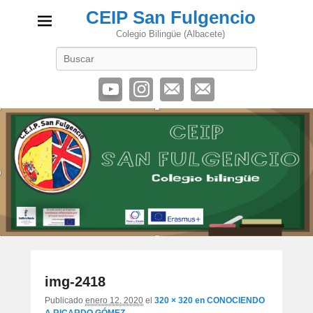
CEIP San Fulgencio
Colegio Bilingüe (Albacete)
Buscar
Navegaci
img-2418
de
imágene
Publicado
enero 12, 2020
el
320 × 320
en
CONOCIENDO
A RICARDO GÓMEZ