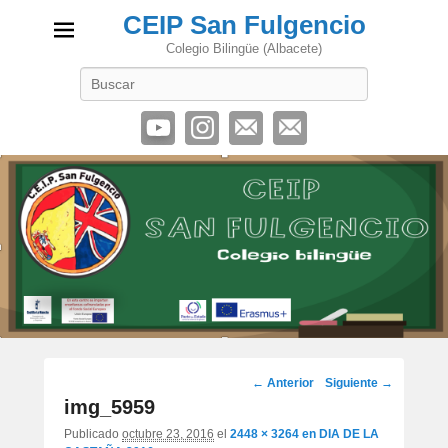
CEIP San Fulgencio
Colegio Bilingüe (Albacete)
Buscar
Navegación
← Anterior
Siguiente →
de
img_5959
imágenes
Publicado
octubre 23, 2016
el
2448 × 3264
en
DIA DE LA