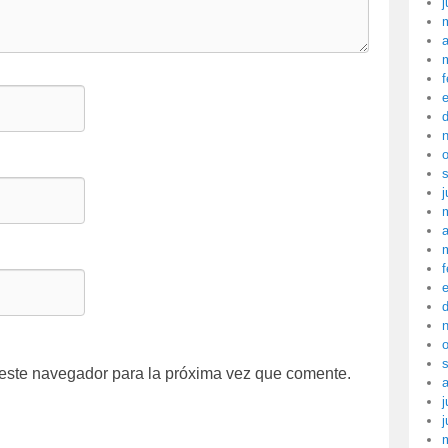
j
a
f
j
a
f
 este navegador para la próxima vez que comente.
j
j