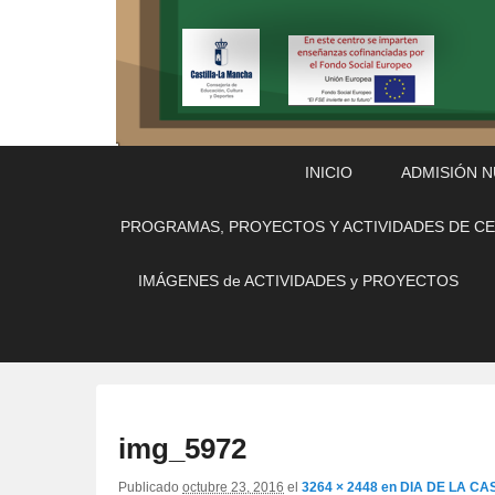
Menú
Saltar
Saltar
INICIO
ADMISIÓN 
Principal
al
al
contenido
contenido
PROGRAMAS, PROYECTOS Y ACTIVIDADES DE C
principal
secundario
IMÁGENES de ACTIVIDADES y PROYECTOS
img_5972
Publicado
octubre 23, 2016
el
3264 × 2448
en
DIA DE LA CA