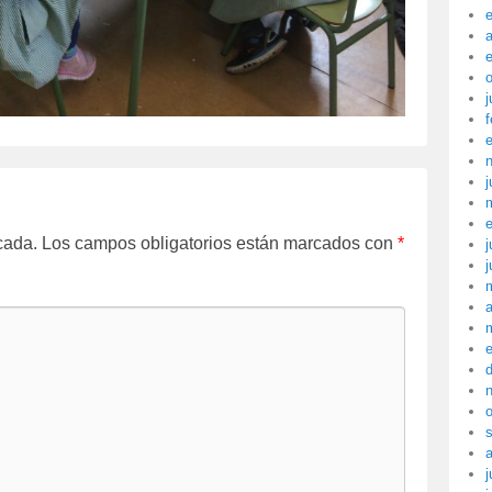
a
j
f
j
cada.
Los campos obligatorios están marcados con
*
j
j
a
j