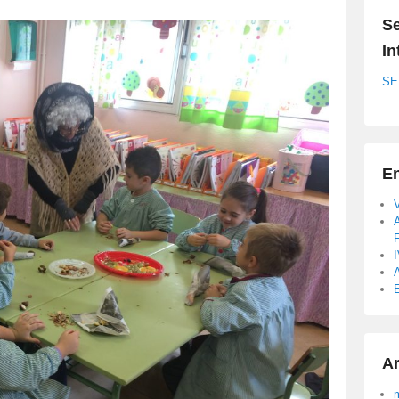
Se
In
SE
En
A