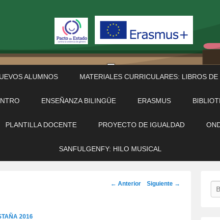
NUEVOS ALUMNOS
MATERIALES CURRICULARES: LIBROS DE
ENTRO
ENSEÑANZA BILINGÜE
ERASMUS
BIBLIO
PLANTILLA DOCENTE
PROYECTO DE IGUALDAD
OND
SANFULGENFY: HILO MUSICAL
Navegación
← Anterior
Siguiente →
Bu
de
imágenes
STAÑA 2016