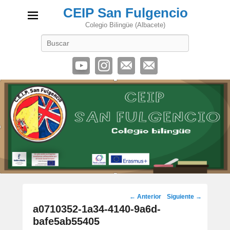
CEIP San Fulgencio
Colegio Bilingüe (Albacete)
Buscar
Navegación
← Anterior
Siguiente →
de
a0710352-1a34-4140-9a6d-
imágenes
bafe5ab55405