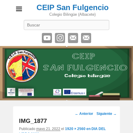
CEIP San Fulgencio
Colegio Bilingüe (Albacete)
Buscar
Navegación
← Anterior
Siguiente →
de
IMG_1877
imágenes
Publicado
mayo 21, 2022
el
1920 × 2560
en
DIA DEL