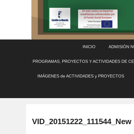
Menú
Saltar
Saltar
INICIO
ADMISIÓN 
Principal
al
al
contenido
contenido
PROGRAMAS, PROYECTOS Y ACTIVIDADES DE C
principal
secundario
IMÁGENES de ACTIVIDADES y PROYECTOS
VID_20151222_111544_New