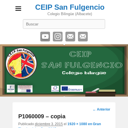
CEIP San Fulgencio
Colegio Bilingüe (Albacete)
Buscar
Navegación
← Anterior
de
P1060009 – copia
imágenes
Publicado
diciembre 3, 2015
el
1920 × 1080
en
Gran