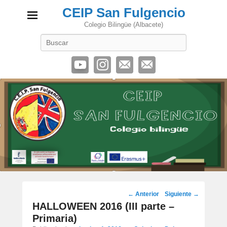
CEIP San Fulgencio
Colegio Bilingüe (Albacete)
Buscar
Navegación
←
Anterior
Siguiente
→
por
HALLOWEEN 2016 (III parte –
los
Primaria)
artículos