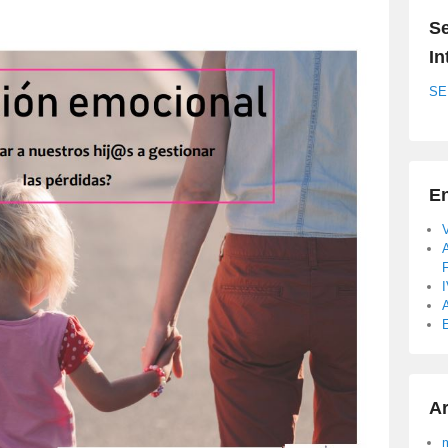
Se
In
SE
En
A