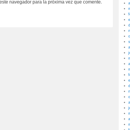
 este navegador para la próxima vez que comente.
a
f
j
a
f
j
a
f