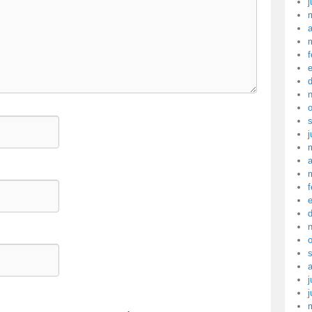
j
a
f
j
a
f
j
j