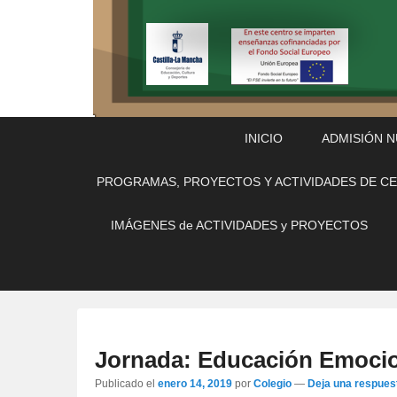
Menú
Saltar
Saltar
INICIO
ADMISIÓN 
Principal
al
al
contenido
contenido
PROGRAMAS, PROYECTOS Y ACTIVIDADES DE C
principal
secundario
IMÁGENES de ACTIVIDADES y PROYECTOS
Jornada: Educación Emoci
Publicado el
enero 14, 2019
por
Colegio
—
Deja una respues