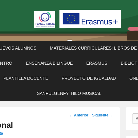
NUEVOS ALUMNOS
MATERIALES CURRICULARES: LIBROS DE
ENTRO
ENSEÑANZA BILINGÜE
ERASMUS
BIBLIO
PLANTILLA DOCENTE
PROYECTO DE IGUALDAD
OND
SANFULGENFY: HILO MUSICAL
Navegación
←
Anterior
Siguiente
→
Bu
por
onal
los
ta
artículos