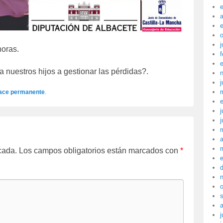
a
j
horas.
f
 nuestros hijos a gestionar las pérdidas?.
j
ace permanente
.
j
j
a
cada.
Los campos obligatorios están marcados con
*
j