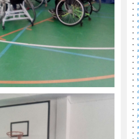
a
f
j
a
f
j
a
f