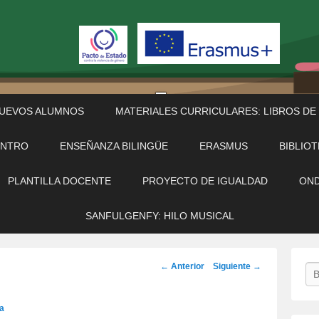
NUEVOS ALUMNOS
MATERIALES CURRICULARES: LIBROS DE
ENTRO
ENSEÑANZA BILINGÜE
ERASMUS
BIBLIO
PLANTILLA DOCENTE
PROYECTO DE IGUALDAD
OND
SANFULGENFY: HILO MUSICAL
Navegación
←
Anterior
Siguiente
→
Bu
por
los
a
artículos