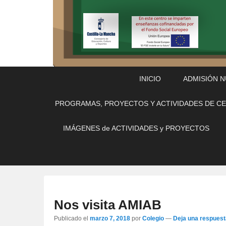
Menú
Saltar
Saltar
INICIO
ADMISIÓN 
Principal
al
al
contenido
contenido
PROGRAMAS, PROYECTOS Y ACTIVIDADES DE C
principal
secundario
IMÁGENES de ACTIVIDADES y PROYECTOS
Nos visita AMIAB
Publicado el
marzo 7, 2018
por
Colegio
—
Deja una respuest