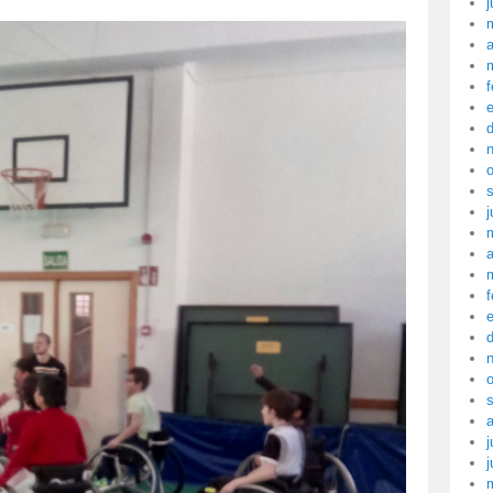
j
a
f
j
a
f
j
j