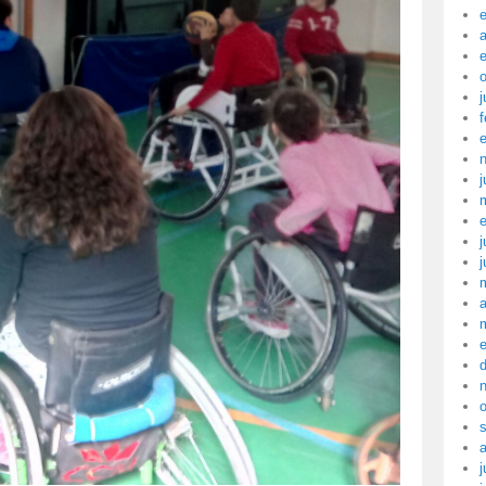
a
j
f
j
j
j
a
j