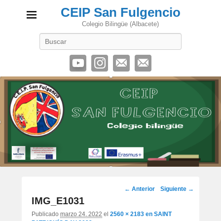
CEIP San Fulgencio
Colegio Bilingüe (Albacete)
Buscar
Navegación
← Anterior
Siguiente →
de
IMG_E1031
imágenes
Publicado
marzo 24, 2022
el
2560 × 2183
en
SAINT