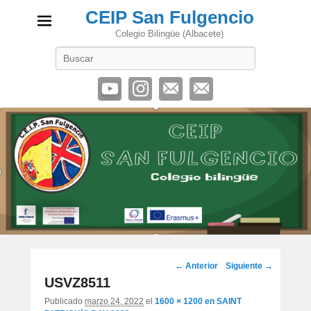
CEIP San Fulgencio
Colegio Bilingüe (Albacete)
Buscar
Navegación
← Anterior
Siguiente →
de
USVZ8511
imágenes
Publicado
marzo 24, 2022
el
1600 × 1200
en
SAINT