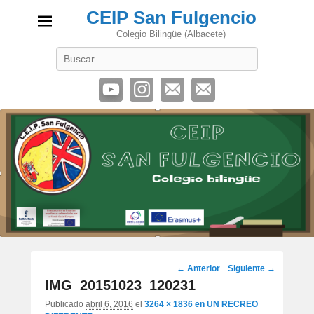
CEIP San Fulgencio
Colegio Bilingüe (Albacete)
Buscar
Navegación
← Anterior
Siguiente →
de
IMG_20151023_120231
imágenes
Publicado
abril 6, 2016
el
3264 × 1836
en
UN RECREO