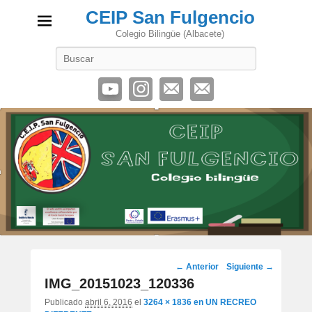
CEIP San Fulgencio
Colegio Bilingüe (Albacete)
Buscar
Navegación
← Anterior
Siguiente →
de
IMG_20151023_120336
imágenes
Publicado
abril 6, 2016
el
3264 × 1836
en
UN RECREO