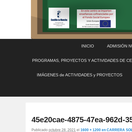
Menú
Saltar
Saltar
INICIO
ADMISIÓN 
Principal
al
al
contenido
contenido
PROGRAMAS, PROYECTOS Y ACTIVIDADES DE C
principal
secundario
IMÁGENES de ACTIVIDADES y PROYECTOS
45e20cae-4875-47ea-962d-3
Publicado
octubre 28, 2021
el
1600 × 1200
en
CARRERA SOL