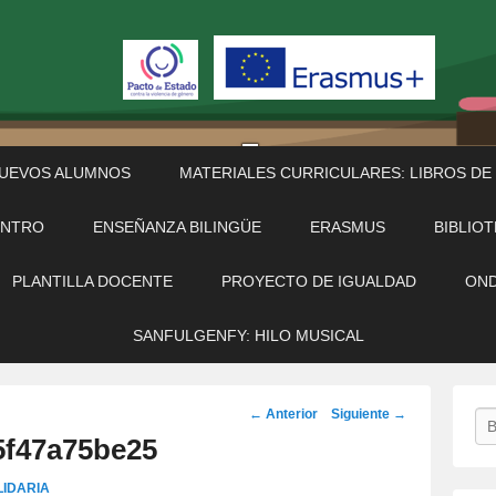
NUEVOS ALUMNOS
MATERIALES CURRICULARES: LIBROS DE
ENTRO
ENSEÑANZA BILINGÜE
ERASMUS
BIBLIO
PLANTILLA DOCENTE
PROYECTO DE IGUALDAD
OND
SANFULGENFY: HILO MUSICAL
Navegación
← Anterior
Siguiente →
Bu
de
5f47a75be25
imágenes
IDARIA