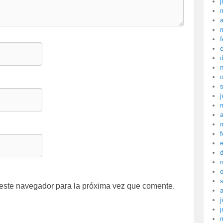
j
a
f
j
a
f
 este navegador para la próxima vez que comente.
j
j