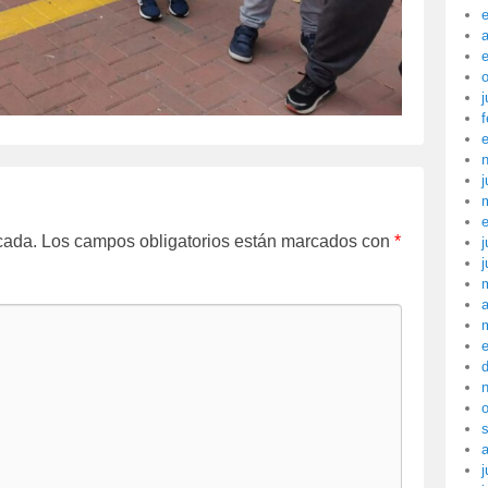
a
j
f
j
cada.
Los campos obligatorios están marcados con
*
j
j
a
j