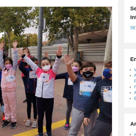
Se
In
SE
En
A