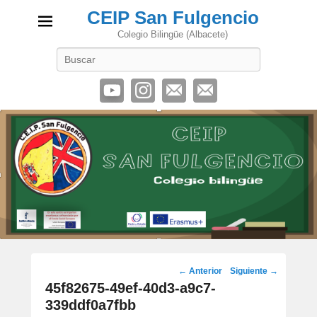
CEIP San Fulgencio
Colegio Bilingüe (Albacete)
Buscar
Navegación
← Anterior
Siguiente →
de
45f82675-49ef-40d3-a9c7-
imágenes
339ddf0a7fbb