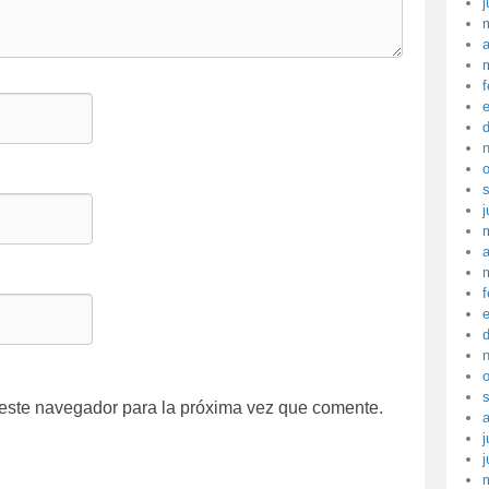
j
a
f
j
a
f
 este navegador para la próxima vez que comente.
j
j