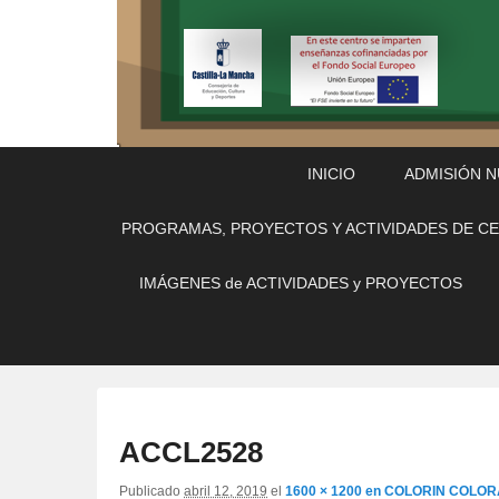
Menú
Saltar
Saltar
INICIO
ADMISIÓN 
Principal
al
al
contenido
contenido
PROGRAMAS, PROYECTOS Y ACTIVIDADES DE C
principal
secundario
IMÁGENES de ACTIVIDADES y PROYECTOS
ACCL2528
Publicado
abril 12, 2019
el
1600 × 1200
en
COLORIN COLOR