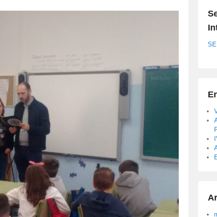
Se
In
SE
En
A