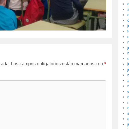
a
j
f
j
cada.
Los campos obligatorios están marcados con
*
j
j
a
j