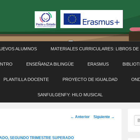
NUEVOS ALUMNOS
MATERIALES CURRICULARES: LIBROS DE
ENTRO
ENSEÑANZA BILINGÜE
ERASMUS
BIBLIO
PLANTILLA DOCENTE
PROYECTO DE IGUALDAD
OND
SANFULGENFY: HILO MUSICAL
Navegación
← Anterior
Siguiente →
Bu
de
imágenes
ADO, SEGUNDO TRIMESTRE SUPERADO