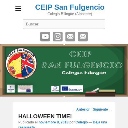
CEIP San Fulgencio
Colegio Bilingüe (Albacete)
Buscar
Navegación
←
Anterior
Siguiente
→
por
HALLOWEEN TIME!
los
Publicado el
noviembre 8, 2018
por
Colegio
—
Deja una
artículos
respuesta