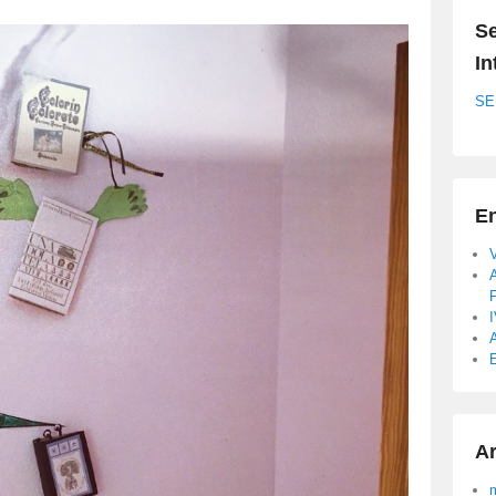
Se
In
SE
En
A