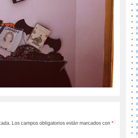
a
j
f
j
j
j
a
cada.
Los campos obligatorios están marcados con
*
j