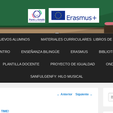
NUEVOS ALUMNOS
MATERIALES CURRICULARES: LIBROS DE
ENTRO
ENSEÑANZA BILINGÜE
ERASMUS
BIBLIO
PLANTILLA DOCENTE
PROYECTO DE IGUALDAD
OND
SANFULGENFY: HILO MUSICAL
Navegación
← Anterior
Siguiente →
Bu
de
imágenes
TIME!