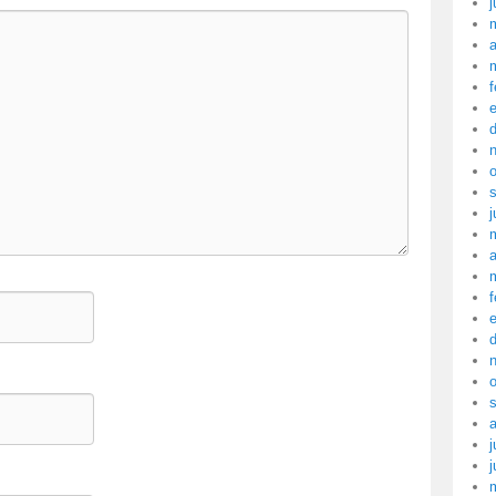
j
a
f
j
a
f
j
j