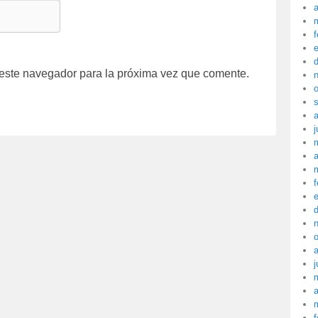
a
f
 este navegador para la próxima vez que comente.
j
a
f
j
a
f