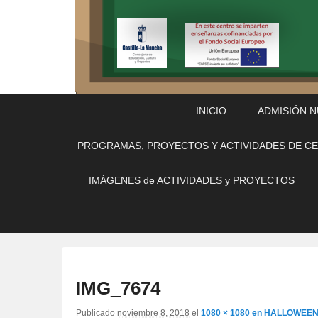
Menú
Saltar
Saltar
INICIO
ADMISIÓN 
Principal
al
al
contenido
contenido
PROGRAMAS, PROYECTOS Y ACTIVIDADES DE C
principal
secundario
IMÁGENES de ACTIVIDADES y PROYECTOS
IMG_7674
Publicado
noviembre 8, 2018
el
1080 × 1080
en
HALLOWEEN 